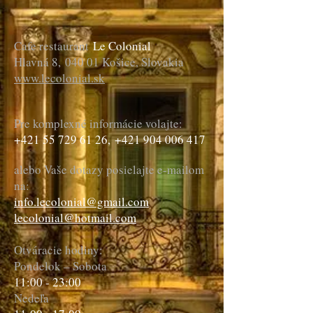
Cafe restaurant
Le Colonial
Hlavná 8,
040 01 Košice, Slovakia
www.lecolonial.sk
Pre komplexné informácie volajte:
+421 55 729 61 26
,
+421 904 006 417
alebo Vaše dotazy posielajte e-mailom
na:
info.lecolonial@gmail.com
lecolonial@hotmail.com
Otváracie hodiny:
Pondelok – Sobota
11:00 - 23:00
Nedeľa