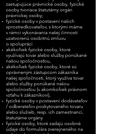
zastupujúce právnické osoby, fyzické
osoby tvoriace štatutárny orgán
právnickej osoby;
fyzické osoby v postavení našich
sprostredkovateľov, s ktorými máme
v rámci vykonávania našej činnosti
uzatvorenú osobitnú zmluvu
o spolupráci
akékoľvek fyzické osoby, ktoré
využívajú tovar alebo služby ponúkané
našou spoločnosťou,
akékoľvek fyzické osoby, ktoré sú
oprávneným zástupcom zákazníka
našej spoločnosti, ktorý využíva tovar
alebo služby ponúkané našou
spoločnosťou (v akomkoľvek právnom
vzťahu k zákazníkovi),
fyzické osoby v postavení dodávateľov
/ odberateľov poskytovaného tovaru
alebo služieb, resp. ich zamestnanci,
štatutárne orgány
fyzické osoby, ktoré zadajú osobné
údaje do formulára zverejneného na