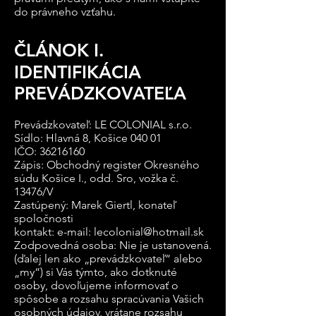
do právneho vzťahu.
ČLÁNOK I.
IDENTIFIKÁCIA
PREVÁDZKOVATEĽA
Prevádzkovateľ: LE COLONIAL s.r.o.
Sídlo: Hlavná 8, Košice 040 01
IČO: 36216160
Zápis: Obchodný register Okresného
súdu Košice I., odd. Sro, vožka č.
13476/V
Zastúpený: Marek Giertl, konateľ
spoločnosti
kontakt: e-mail:
lecolonial@hotmail.sk
Zodpovedná osoba: Nie je ustanovená.
(ďalej len ako „prevádzkovateľ“ alebo
„my“) si Vás týmto, ako dotknuté
osoby, dovoľujeme informovať o
spôsobe a rozsahu spracúvania Vašich
osobných údajov, vrátane rozsahu