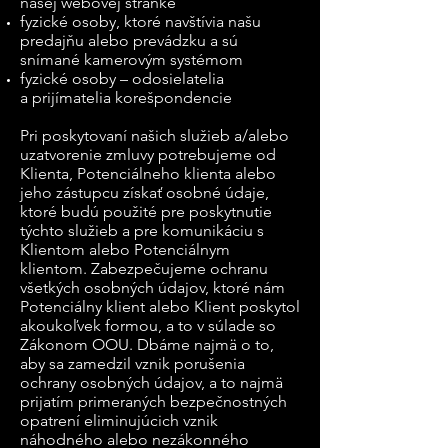
našej webovej stránke
fyzické osoby, ktoré navštívia našu
predajňu alebo prevádzku a sú
snímané kamerovým systémom
fyzické osoby – odosielatelia
a prijímatelia korešpondencie
Pri poskytovaní našich služieb a/alebo
uzatvorenie zmluvy potrebujeme od
Klienta, Potenciálneho klienta alebo
jeho zástupcu získať osobné údaje,
ktoré budú použité pre poskytnutie
týchto služieb a pre komunikáciu s
Klientom alebo Potenciálnym
klientom. Zabezpečujeme ochranu
všetkých osobných údajov, ktoré nám
Potenciálny klient alebo Klient poskytol
akoukoľvek formou, a to v súlade so
Zákonom OOU. Dbáme najmä o to,
aby sa zamedzil vznik porušenia
ochrany osobných údajov, a to najmä
prijatím primeraných bezpečnostných
opatrení eliminujúcich vznik
náhodného alebo nezákonného