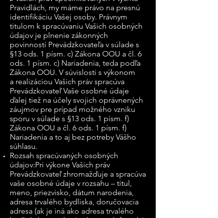
Pravidlách, my máme právo na presnú
identifikáciu Vašej osoby. Právnym
titulom k spracúvaniu Vašich osobných
údajov je plnenie zákonných
povinností Prevádzkovateľa v súlade s
§13 ods. 1 písm. c) Zákona OOU a čl. 6
ods. 1 písm. c) Nariadenia, teda podľa
Zákona OOU. V súvislosti s výkonom
a realizáciou Vašich práv spracúva
Prevádzkovateľ Vaše osobné údaje
ďalej tiež na účely svojich oprávnených
záujmov pre prípad možného vzniku
sporu v súlade s §13 ods. 1 písm. f)
Zákona OOU a čl. 6 ods. 1 písm. f)
Nariadenia a to aj bez potreby Vášho
súhlasu.
Rozsah spracúvaných osobných
údajov:Pri výkone Vašich práv
Prevádzkovateľ zhromažďuje a spracúva
vaše osobné údaje v rozsahu – titul,
meno, priezvisko, dátum narodenia,
adresa trvalého bydliska, doručovacia
adresa (ak je iná ako adresa trvalého