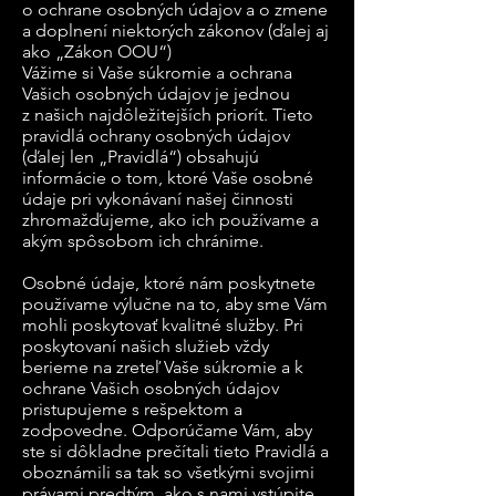
o ochrane osobných údajov a o zmene
a doplnení niektorých zákonov (ďalej aj
ako „Zákon OOU“)
Vážime si Vaše súkromie a ochrana
Vašich osobných údajov je jednou
z našich najdôležitejších priorít. Tieto
pravidlá ochrany osobných údajov
(ďalej len „Pravidlá“) obsahujú
informácie o tom, ktoré Vaše osobné
údaje pri vykonávaní našej činnosti
zhromažďujeme, ako ich používame a
akým spôsobom ich chránime.
Osobné údaje, ktoré nám poskytnete
používame výlučne na to, aby sme Vám
mohli poskytovať kvalitné služby. Pri
poskytovaní našich služieb vždy
berieme na zreteľ Vaše súkromie a k
ochrane Vašich osobných údajov
pristupujeme s rešpektom a
zodpovedne. Odporúčame Vám, aby
ste si dôkladne prečítali tieto Pravidlá a
oboznámili sa tak so všetkými svojimi
právami predtým, ako s nami vstúpite