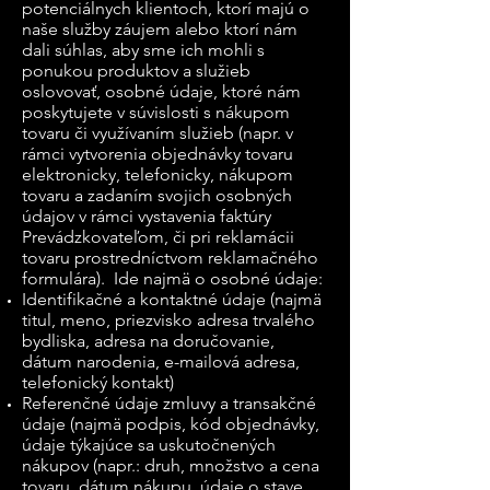
potenciálnych klientoch, ktorí majú o
naše služby záujem alebo ktorí nám
dali súhlas, aby sme ich mohli s
ponukou produktov a služieb
oslovovať, osobné údaje, ktoré nám
poskytujete v súvislosti s nákupom
tovaru či využívaním služieb (napr. v
rámci vytvorenia objednávky tovaru
elektronicky, telefonicky, nákupom
tovaru a zadaním svojich osobných
údajov v rámci vystavenia faktúry
Prevádzkovateľom, či pri reklamácii
tovaru prostredníctvom reklamačného
formulára). Ide najmä o osobné údaje:
Identifikačné a kontaktné údaje (najmä
titul, meno, priezvisko adresa trvalého
bydliska, adresa na doručovanie,
dátum narodenia, e-mailová adresa,
telefonický kontakt)
Referenčné údaje zmluvy a transakčné
údaje (najmä podpis, kód objednávky,
údaje týkajúce sa uskutočnených
nákupov (napr.: druh, množstvo a cena
tovaru, dátum nákupu, údaje o stave