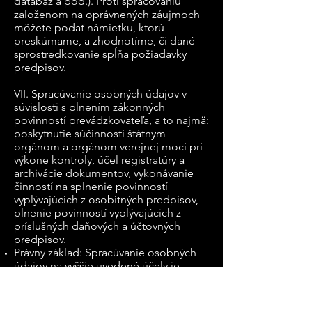
databáz a pod.). Proti spracovaniu
založenom na oprávnených záujmoch
môžete podať námietku, ktorú
preskúmame, a zhodnotíme, či dané
sprostredkovanie spĺňa požiadavky
predpisov.
VII. Spracúvanie osobných údajov v
súvislosti s plnením zákonných
povinností prevádzkovateľa, a to najmä:
poskytnutie súčinnosti štátnym
orgánom a orgánom verejnej moci pri
výkone kontroly, účel registratúry a
archivácie dokumentov, vykonávanie
činností na splnenie povinností
vyplývajúcich z osobitných predpisov,
plnenie povinností vyplývajúcich z
príslušných daňových a účtovných
predpisov.
Právny základ: Spracúvanie osobných
údajov na vyššie uvedené účely je
nevyhnutné na podľa príslušných
osobitných predpisov v súlade s §13
ods. 1 písm. c) Zákona OOU a čl. 6 ods.