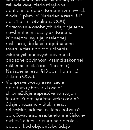
základe vašej žiadosti vykonali
opatrenia pred uzatvorením zmluvy (čl.
6 ods. 1 písm. b) Nariadenia resp. §13
ods. 1 písm. b) Zákona OOU).
Spracovanie osobných údajov je teda
nevyhnutné na účely uzatvorenia
kúpnej zmluvy a jej následnej
realizácie, dodanie objednaného
tovaru a tiež z dôvodu plnenia
zákonných daňových povinností,
prípadne povinnosti v rámci zákonnej
reklamácie (čl. 6 ods. 1 písm. c)
Nariadenia resp. §13 ods. 1 písm. c)
Zákona OOU).
V príprave tvorby a realizácie
objednávky Prevádzkovateľ
zhromažďuje a spracúva vo svojom
informačnom systéme vaše osobné
údaje v rozsahu – titul, meno,
priezvisko, adresa trvalého pobytu či
doručovacia adresa, telefónne číslo, e-
mailová adresa, dátum narodenia a
podpis, kód objednávky, údaje