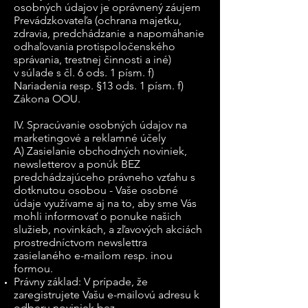
osobných údajov je oprávnený záujem
Prevádzkovateľa (ochrana majetku,
zdravia, predchádzanie a napomáhanie
odhaľovania protispoločenského
správania, trestnej činnosti a iné)
v súlade s čl. 6 ods. 1 písm. f)
Nariadenia resp. §13 ods. 1 písm. f)
Zákona OOU.
IV. Spracúvanie osobných údajov na
marketingové a reklamné účely
A) Zasielanie obchodných noviniek,
newsletterov a ponúk BEZ
predchádzajúceho právneho vzťahu s
dotknutou osobou - Vaše osobné
údaje využívame aj na to, aby sme Vás
mohli informovať o ponuke našich
služieb, novinkách, a zľavových akciách
prostredníctvom newslettra
zasielaného e-mailom resp. inou
formou.
Právny základ: V prípade, že
zaregistrujete Vašu e-mailovú adresu k
odberu noviniek bez