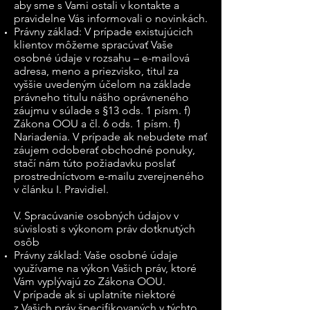
aby sme s Vami ostali v kontakte a
pravidelne Vás informovali o novinkách.
Právny základ: V prípade existujúcich
klientov môžeme spracúvať Vaše
osobné údaje v rozsahu – e-mailová
adresa, meno a priezvisko, titul za
vyššie uvedeným účelom na základe
právneho titulu nášho oprávneného
záujmu v súlade s §13 ods. 1 písm. f)
Zákona OOU a čl. 6 ods. 1 písm. f)
Nariadenia. V prípade ak nebudete mať
záujem odoberať obchodné ponuky,
stačí nám túto požiadavku poslať
prostredníctvom e-mailu zverejneného
v článku I. Pravidiel.
V. Spracúvanie osobných údajov v
súvislosti s výkonom práv dotknutých
osôb
Právny základ: Vaše osobné údaje
využívame na výkon Vašich práv, ktoré
Vám vyplývajú zo Zákona OOU.
V prípade ak si uplatníte niektoré
z Vašich práv špecifikovaných v týchto