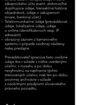
zákazníckeho účtu event. dobrovoľné
doplňujúce údaje, transakčná história
objednávok, údaje o zakúpenom
tovare, bankový účet,)
Telekomunikačné údaje (prevádzkové
údaje, lokalizačné údaje, údaje
o online identifikátoroch resp. IP
adresách)
obrazový záznam z kamerového
systému v prípade osobnej návštevy
našej predajne
Prevádzkovateľ spracúva tieto osobné
údaje iba v súlade s nižšie uvedenými
účelmi, v rozsahu a po dobu
nevyhnutnú na naplnenie týchto
stanovených účelov, inak len po dobu
povinnej archivácie v súlade
s osobitnými predpismi slovenského
právneho poriadku.