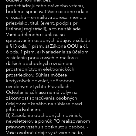
predchádzajúceho právneho vzťahu,
budeme spracúvať Vaše osobné údaje
v rozsahu – e-mailová adresa, meno a
priezvisko, titul, (event. podpis pri
listinnej registrácii), a to na základe
Vami udeleného súhlasu so
spracúvaním osobných údajov v súlade
s §13 ods. 1 písm. a) Zákona OOU a čl.
6 ods. 1 písm. a) Nariadenia za účelom
zasielania ponukových e-mailov a
ďalších obchodných oznámení
prostredníctvom elektronických
prostriedkov. Súhlas môžete
kedykoľvek odvolať, spôsobom
uvedeným v týchto Pravidlách.
Odvolanie súhlasu nemá vplyv na
zákonnosť spracúvania osobných
údajov založeného na súhlase pred
jeho odvolaním.
B) Zasielanie obchodných noviniek,
newsletterov a ponúk PO realizovanom
právnom vzťahu s dotknutou osobou -
Vaše osobné údaje využívame na to,