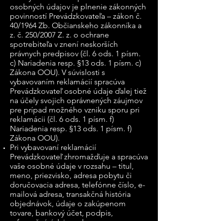
osobných údajov je plnenie zákonných
povinností Prevádzkovateľa – zákon č.
40/1964 Zb. Občianskeho zákonníka a
z. č. 250/2007 Z. z. o ochrane
spotrebiteľa v znení neskorších
právnych predpisov (čl. 6 ods. 1 písm.
c) Nariadenia resp. §13 ods. 1 písm. c)
Zákona OOU). V súvislosti s
vybavovaním reklamácií spracúva
Prevádzkovateľ osobné údaje ďalej tiež
na účely svojich oprávnených záujmov
pre prípad možného vzniku sporu pri
reklamácii (čl. 6 ods. 1 písm. f)
Nariadenia resp. §13 ods. 1 písm. f)
Zákona OOU).
Pri vybavovaní reklamácií
Prevádzkovateľ zhromažďuje a spracúva
vaše osobné údaje v rozsahu – titul,
meno, priezvisko, adresa pobytu či
doručovacia adresa, telefónne číslo, e-
mailová adresa, transakčná história
objednávok, údaje o zakúpenom
tovare, bankový účet, podpis,