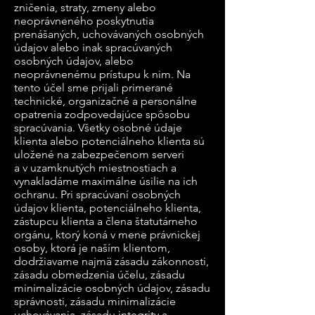
zničenia, straty, zmeny alebo
neoprávneného poskytnutia
prenášaných, uchovávaných osobných
údajov alebo inak spracúvaných
osobných údajov, alebo
neoprávnenému prístupu k nim. Na
tento účel sme prijali primerané
technické, organizačné a personálne
opatrenia zodpovedajúce spôsobu
spracúvania. Všetky osobné údaje
klienta alebo potenciálneho klienta sú
uložené na zabezpečenom serveri
a v uzamknutých miestnostiach a
vynakladáme maximálne úsilie na ich
ochranu. Pri spracúvaní osobných
údajov klienta, potenciálneho klienta,
zástupcu klienta a člena štatutárneho
orgánu, ktorý koná v mene právnickej
osoby, ktorá je naším klientom,
dodržiavame najmä zásadu zákonnosti,
zásadu obmedzenia účelu, zásadu
minimalizácie osobných údajov, zásadu
správnosti, zásadu minimalizácie
uchovávania, zásadu integrity a