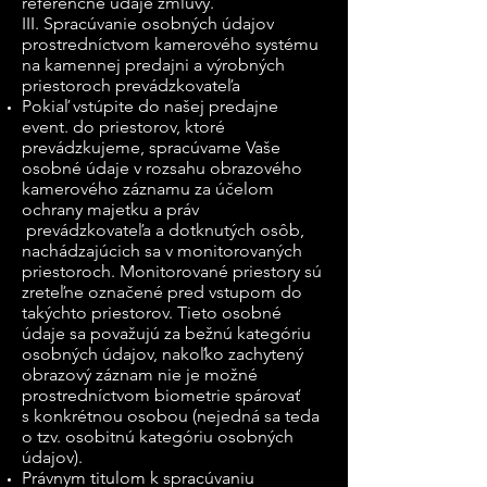
referenčné údaje zmluvy.
III. Spracúvanie osobných údajov
prostredníctvom kamerového systému
na kamennej predajni a výrobných
priestoroch prevádzkovateľa
Pokiaľ vstúpite do našej predajne
event. do priestorov, ktoré
prevádzkujeme, spracúvame Vaše
osobné údaje v rozsahu obrazového
kamerového záznamu za účelom
ochrany majetku a práv
prevádzkovateľa a dotknutých osôb,
nachádzajúcich sa v monitorovaných
priestoroch. Monitorované priestory sú
zreteľne označené pred vstupom do
takýchto priestorov. Tieto osobné
údaje sa považujú za bežnú kategóriu
osobných údajov, nakoľko zachytený
obrazový záznam nie je možné
prostredníctvom biometrie spárovať
s konkrétnou osobou (nejedná sa teda
o tzv. osobitnú kategóriu osobných
údajov).
Právnym titulom k spracúvaniu