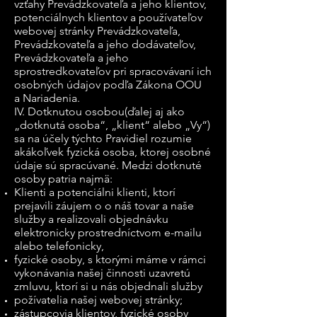
vzťahy Prevádzkovateľa a jeho klientov,
potenciálnych klientov a používateľov
webovej stránky Prevádzkovateľa,
Prevádzkovateľa a jeho dodávateľov,
Prevádzkovateľa a jeho
sprostredkovateľov pri spracovávaní ich
osobných údajov podľa Zákona OOU
a Nariadenia.
IV. Dotknutou osobou(ďalej aj ako
„dotknutá osoba“, „klient“ alebo „Vy“)
sa na účely týchto Pravidiel rozumie
akákoľvek fyzická osoba, ktorej osobné
údaje sú spracúvané. Medzi dotknuté
osoby patria najmä:
Klienti a potenciálni klienti, ktorí
prejavili záujem o o náš tovar a naše
služby a realizovali objednávku
elektronicky prostredníctvom e-mailu
alebo telefonicky,
fyzické osoby, s ktorými máme v rámci
vykonávania našej činnosti uzavretú
zmluvu, ktorí si u nás objednali služby
požívatelia našej webovej stránky;
zástupcovia klientov, fyzické osoby