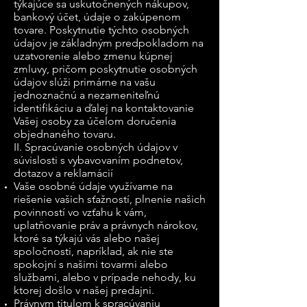
týkajúce sa uskutočnených nákupov,
bankový účet, údaje o zakúpenom
tovare. Poskytnutie týchto osobných
údajov je základným predpokladom na
uzatvorenie alebo zmenu kúpnej
zmluvy, pričom poskytnutie osobných
údajov slúži primárne na vašu
jednoznačnú a nezameniteľnú
identifikáciu a ďalej na kontaktovanie
Vašej osoby za účelom doručenia
objednaného tovaru.
II. Spracúvanie osobných údajov v
súvislosti s vybavovaním podnetov,
dotazov a reklamácií
Vaše osobné údaje využívame na
riešenie vašich sťažností, plnenie našich
povinností vo vzťahu k vám,
uplatňovanie práv a právnych nárokov,
ktoré sa týkajú vás alebo našej
spoločnosti, napríklad, ak nie ste
spokojní s našimi tovarmi alebo
službami, alebo v prípade nehody, ku
ktorej došlo v našej predajni.
Právnym titulom k spracúvaniu