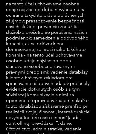
na tento účel uchovávame osobné
údaje najviac po dobu nevyhnutnú na
ochranu takýchto práv a oprávnených
záujmov; presadzovanie bezpečnosti
našich služieb, prevenciu zneužitia
služieb a prešetrenie porušenia našich
podmienok; zamedzenie podvodného
konania, ak sa odôvodnene
domnievame, že hrozí riziko takéhoto
konania - na tento účel uchovávame
osobné údaje najviac po dobu
stanovenú všeobecne záväznými
právnymi predpismi; vedenie databázy
klientov. Právnym základom pre
spracúvanie osobných údajov pre účely
evidencie dotknutých osôb a s tým
súvisiacej komunikácie s nimi sa
opierame o oprávnený záujem nakoľko
touto databázou získavame prehľad pri
realizácii svojej činnosti, interné funkcie
nevyhnutné pre našu činnosť (audit,
controlling, prevádzka IT, dane,
účtovníctvo, administratíva, vedenie