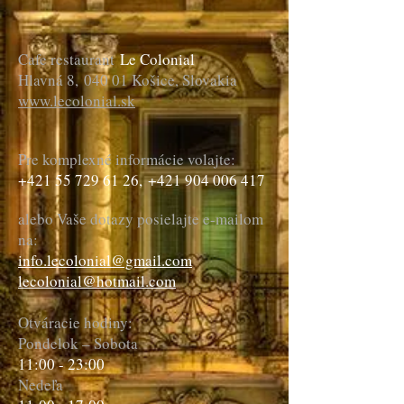
Cafe restaurant
Le Colonial
Hlavná 8,
040 01 Košice, Slovakia
www.lecolonial.sk
Pre komplexné informácie volajte:
+421 55 729 61 26
,
+421 904 006 417
alebo Vaše dotazy posielajte e-mailom
na:
info.lecolonial@gmail.com
lecolonial@hotmail.com
Otváracie hodiny:
Pondelok – Sobota
11:00 - 23:00
Nedeľa