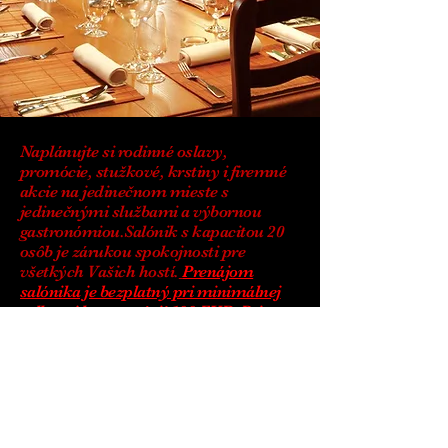
Naplánujte si rodinné oslavy,
promócie, stužkové, krstiny i firemné
akcie na jedinečnom mieste s
jedinečnými službami a výbornou
gastronómiou.Salónik s kapacitou 20
osôb je zárukou spokojnosti pre
všetkých Vašich hostí.
Prenájom
salónika je bezplatný pri minimálnej
celkovej konzumácií 100 EUR. Pri
konzumácií nižšej hodnoty sa účtuje
poplatok 50 EUR.