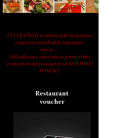
LE COLONIAL je miesto, kde čas prestáva
existovať a myseľ nikdy neprestáva
snívať…..
Milí zákazníci, zasnívajte sa počas týchto
sviatočných dní pri našej novej SEZÓNNEJ
PONUKE.
Restaurant
voucher